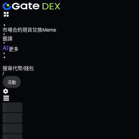
市場
合約
現貨
兌換
Meme
邀請
更多
搜尋代幣/錢包
/
活動