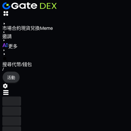
市場
合約
現貨
兌換
Meme
邀請
更多
搜尋代幣/錢包
/
活動