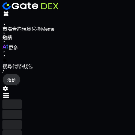
市場
合約
現貨
兌換
Meme
邀請
更多
搜尋代幣/錢包
/
活動