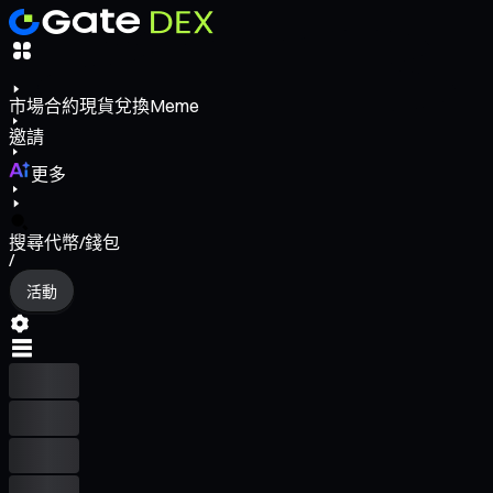
市場
合約
現貨
兌換
Meme
邀請
更多
搜尋代幣/錢包
/
活動