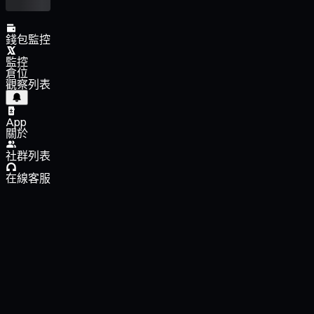
錢包監控
監控
倉位
觀察列表
App
關於
社群列表
在線客服