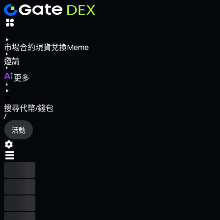
市場
合約
現貨
兌換
Meme
邀請
更多
搜尋代幣/錢包
/
活動