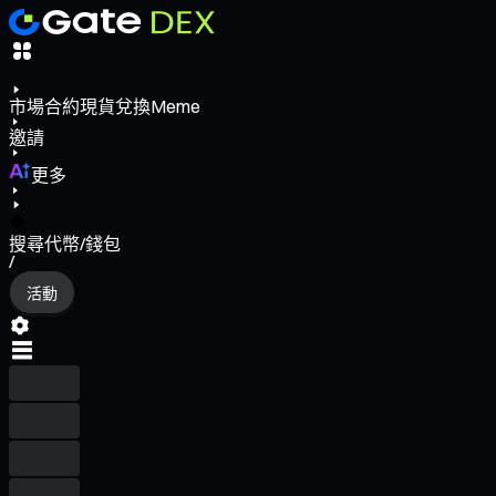
市場
合約
現貨
兌換
Meme
邀請
更多
搜尋代幣/錢包
/
活動