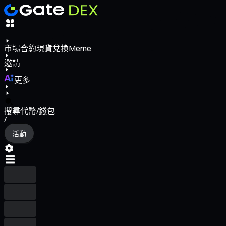
市場
合約
現貨
兌換
Meme
邀請
更多
搜尋代幣/錢包
/
活動