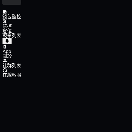
錢包監控
監控
倉位
觀察列表
App
關於
社群列表
在線客服