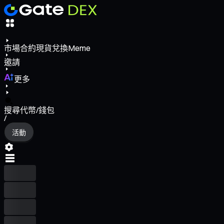
市場
合約
現貨
兌換
Meme
邀請
更多
搜尋代幣/錢包
/
活動