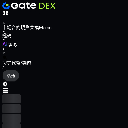
市場
合約
現貨
兌換
Meme
邀請
更多
搜尋代幣/錢包
/
活動