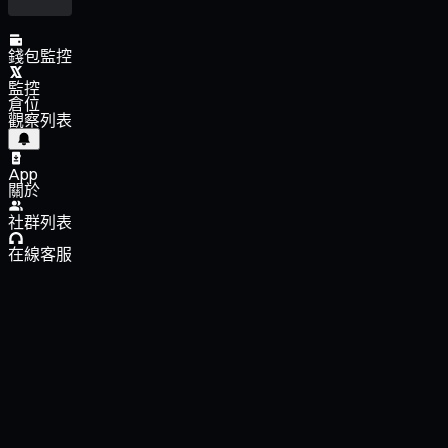
錢包監控
監控
倉位
觀察列表
App
關於
社群列表
在線客服