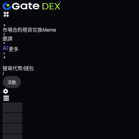
市場
合約
現貨
兌換
Meme
邀請
更多
搜尋代幣/錢包
/
活動