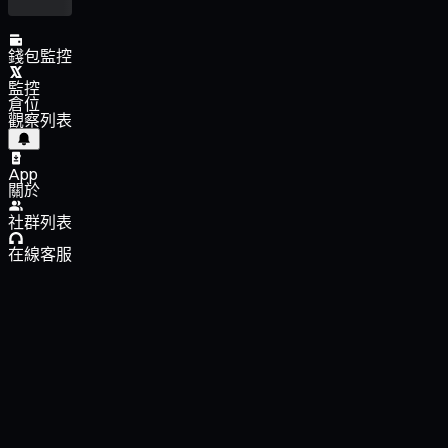
錢包監控
監控
倉位
觀察列表
App
關於
社群列表
在線客服