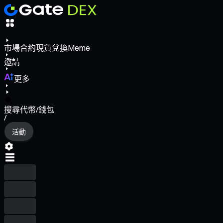
市場
合約
現貨
兌換
Meme
邀請
更多
搜尋代幣/錢包
/
活動