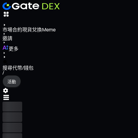
市場
合約
現貨
兌換
Meme
邀請
更多
搜尋代幣/錢包
/
活動