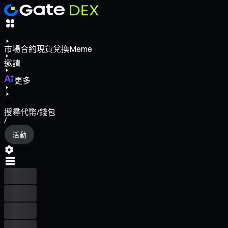
市場
合約
現貨
兌換
Meme
邀請
更多
搜尋代幣/錢包
/
活動