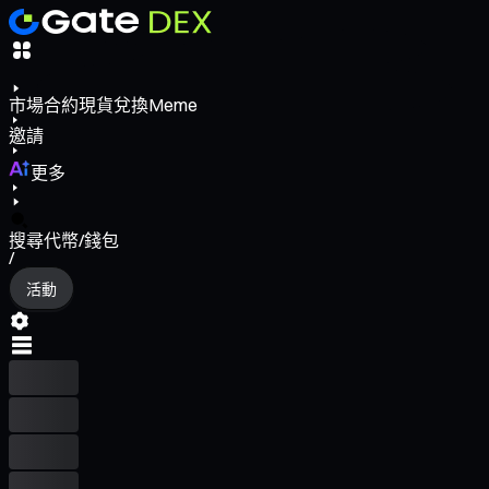
市場
合約
現貨
兌換
Meme
邀請
更多
搜尋代幣/錢包
/
活動