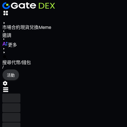
市場
合約
現貨
兌換
Meme
邀請
更多
搜尋代幣/錢包
/
活動