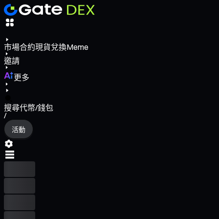
市場
合約
現貨
兌換
Meme
邀請
更多
搜尋代幣/錢包
/
活動