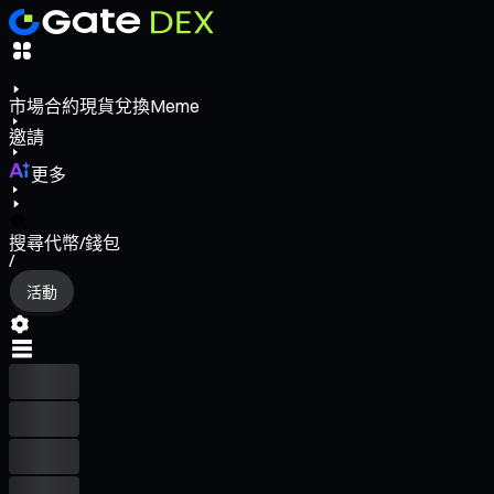
市場
合約
現貨
兌換
Meme
邀請
更多
搜尋代幣/錢包
/
活動