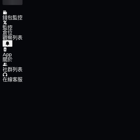
錢包監控
監控
倉位
觀察列表
App
關於
社群列表
在線客服