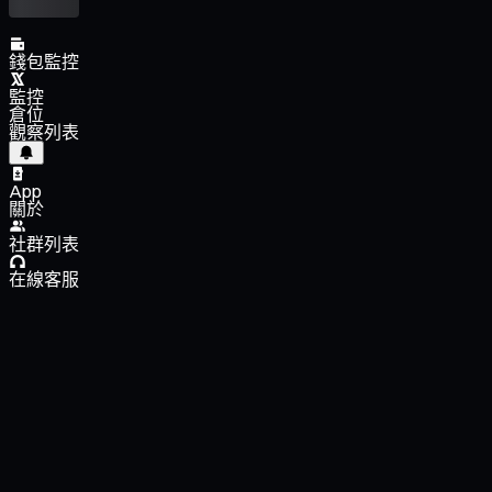
錢包監控
監控
倉位
觀察列表
App
關於
社群列表
在線客服