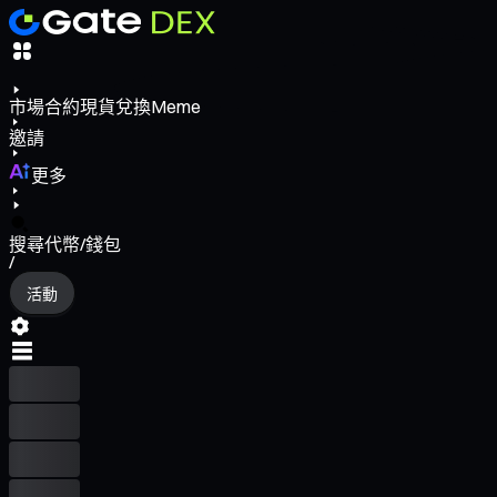
市場
合約
現貨
兌換
Meme
邀請
更多
搜尋代幣/錢包
/
活動