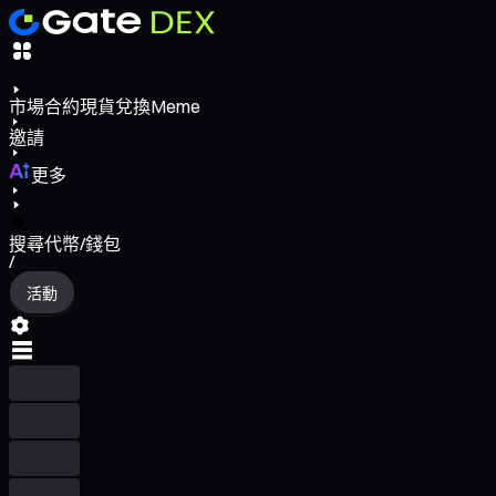
市場
合約
現貨
兌換
Meme
邀請
更多
搜尋代幣/錢包
/
活動