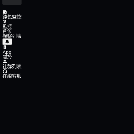
錢包監控
監控
倉位
觀察列表
App
關於
社群列表
在線客服