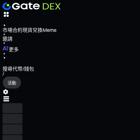
市場
合約
現貨
兌換
Meme
邀請
更多
搜尋代幣/錢包
/
活動