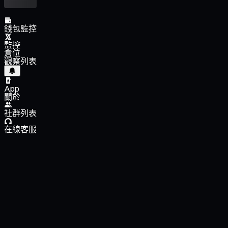
錢包監控
監控
倉位
觀察列表
App
關於
社群列表
在線客服