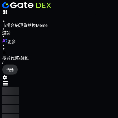
市場
合約
現貨
兌換
Meme
邀請
更多
搜尋代幣/錢包
/
活動