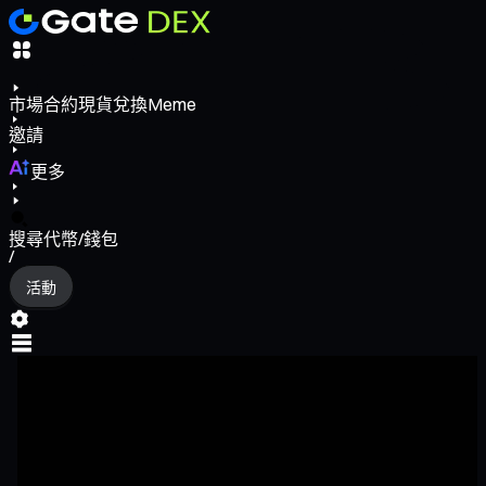
市場
合約
現貨
兌換
Meme
邀請
更多
搜尋代幣/錢包
/
活動