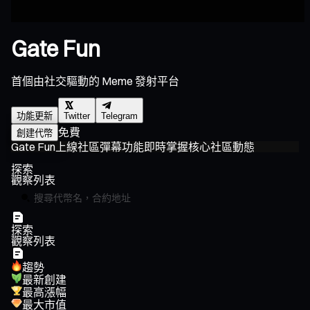
Gate Fun
首個由社交驅動的 Meme 發射平台
功能更新
Twitter
Telegram
免費
創建代幣
Gate Fun上線社區彈幕功能
即時掌握核心社區動態
G
幣
探索
觀察列表
探索
觀察列表
趨勢
最新創建
最高漲幅
最大市值