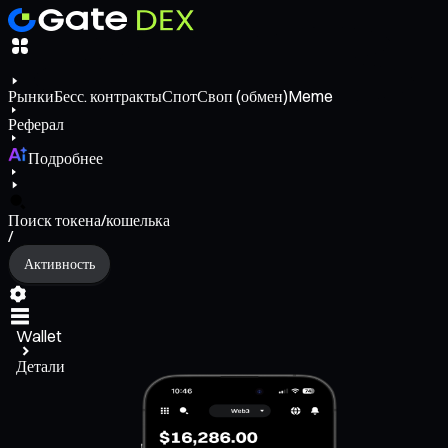
Рынки
Бесс. контракты
Спот
Своп (обмен)
Meme
Реферал
Подробнее
Поиск токена/кошелька
/
Активность
Wallet
Детали