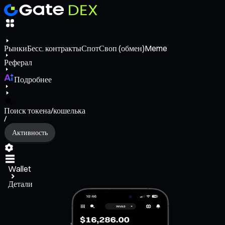
Рынки
Бесс. контракты
Спот
Своп (обмен)
Meme
Реферал
Подробнее
Поиск токена/кошелька
/
Активность
Wallet
Детали