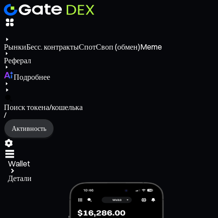
Рынки
Бесс. контракты
Спот
Своп (обмен)
Meme
Реферал
Подробнее
Поиск токена/кошелька
/
Активность
Wallet
Детали