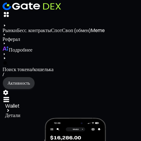
Рынки
Бесс. контракты
Спот
Своп (обмен)
Meme
Реферал
Подробнее
Поиск токена/кошелька
/
Активность
Wallet
Детали