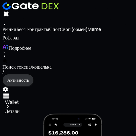
Рынки
Бесс. контракты
Спот
Своп (обмен)
Meme
Реферал
Подробнее
Поиск токена/кошелька
/
Активность
Wallet
Детали