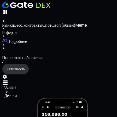
Рынки
Бесс. контракты
Спот
Своп (обмен)
Meme
Реферал
Подробнее
Поиск токена/кошелька
/
Активность
Wallet
Детали