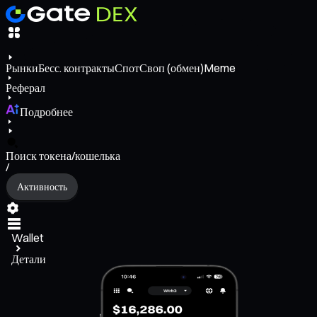
Рынки
Бесс. контракты
Спот
Своп (обмен)
Meme
Реферал
Подробнее
Поиск токена/кошелька
/
Активность
Wallet
Детали