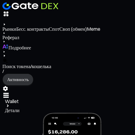
Рынки
Бесс. контракты
Спот
Своп (обмен)
Meme
Реферал
Подробнее
Поиск токена/кошелька
/
Активность
Wallet
Детали