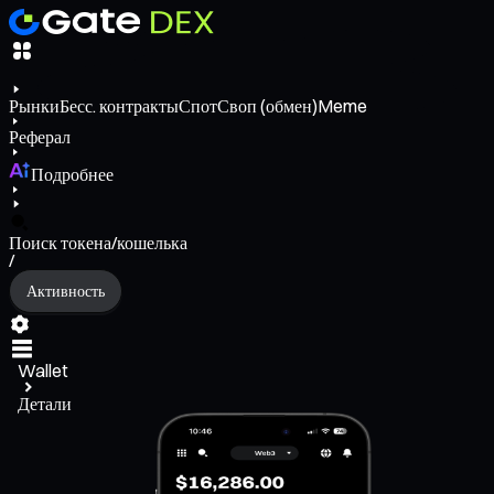
Рынки
Бесс. контракты
Спот
Своп (обмен)
Meme
Реферал
Подробнее
Поиск токена/кошелька
/
Активность
Wallet
Детали