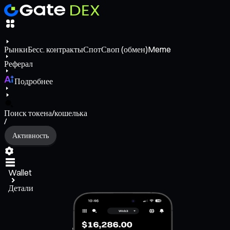
Рынки
Бесс. контракты
Спот
Своп (обмен)
Meme
Реферал
Подробнее
Поиск токена/кошелька
/
Активность
Wallet
Детали