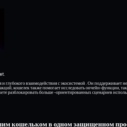
et.
и глубокого взаимодействия с экосистемой . Он поддерживает неск
закций, кошелек также помогает исследовать ончейн-функции, та
ете разблокировать больше -ориентированных сценариев исполь
шим кошельком в одном защищенном про