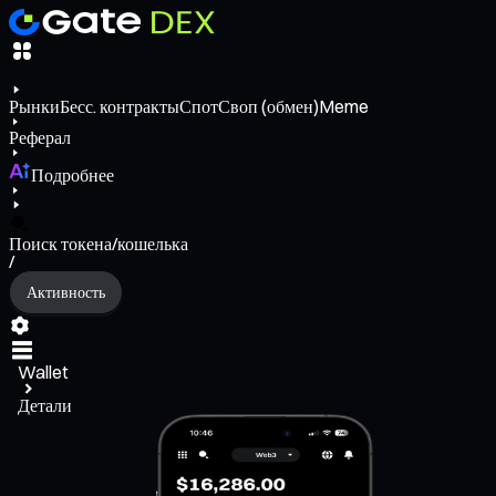
Рынки
Бесс. контракты
Спот
Своп (обмен)
Meme
Реферал
Подробнее
Поиск токена/кошелька
/
Активность
Wallet
Детали