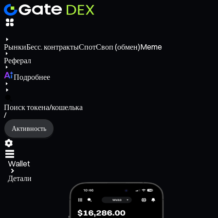
Рынки
Бесс. контракты
Спот
Своп (обмен)
Meme
Реферал
Подробнее
Поиск токена/кошелька
/
Активность
Wallet
Детали