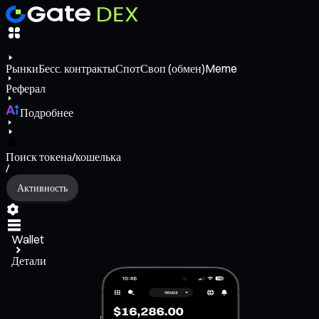
Рынки
Бесс. контракты
Спот
Своп (обмен)
Meme
Реферал
Подробнее
Поиск токена/кошелька
/
Активность
Wallet
Детали