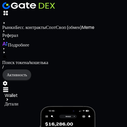
Рынки
Бесс. контракты
Спот
Своп (обмен)
Meme
Реферал
Подробнее
Поиск токена/кошелька
/
Активность
Wallet
Детали