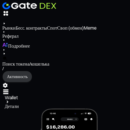
Рынки
Бесс. контракты
Спот
Своп (обмен)
Meme
Реферал
Подробнее
Поиск токена/кошелька
/
Активность
Wallet
Детали