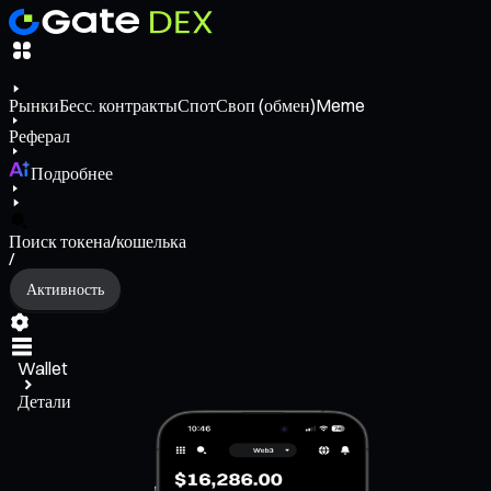
Рынки
Бесс. контракты
Спот
Своп (обмен)
Meme
Реферал
Подробнее
Поиск токена/кошелька
/
Активность
Wallet
Детали