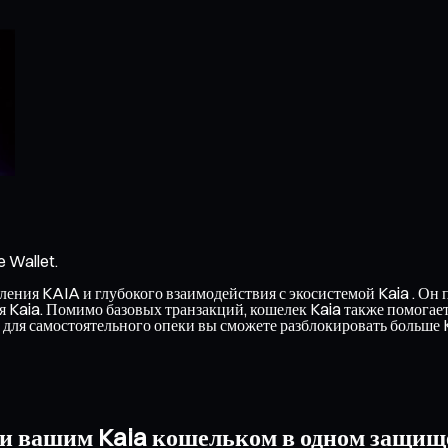
 Wallet.
ения KAIA и глубокого взаимодействия с экосистемой Kaia . Он п
ся Kaia. Помимо базовых транзакций, кошелек Kaia также помогае
ля самостоятельного опеки вы сможете разблокировать больше 
 и вашим Kaia кошельком в одном защищ