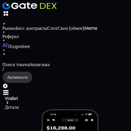
Рынки
Бесс. контракты
Спот
Своп (обмен)
Meme
Реферал
Подробнее
Поиск токена/кошелька
/
Активность
Wallet
Детали