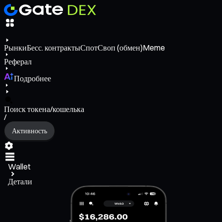
Рынки
Бесс. контракты
Спот
Своп (обмен)
Meme
Реферал
Подробнее
Поиск токена/кошелька
/
Активность
Wallet
Детали