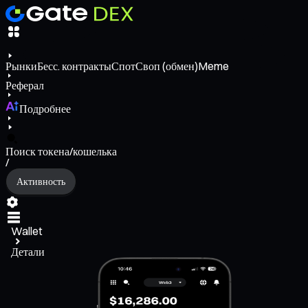
Рынки
Бесс. контракты
Спот
Своп (обмен)
Meme
Реферал
Подробнее
Поиск токена/кошелька
/
Активность
Wallet
Детали