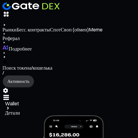
Рынки
Бесс. контракты
Спот
Своп (обмен)
Meme
Реферал
Подробнее
Поиск токена/кошелька
/
Активность
Wallet
Детали