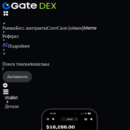
Рынки
Бесс. контракты
Спот
Своп (обмен)
Meme
Реферал
Подробнее
Поиск токена/кошелька
/
Активность
Wallet
Детали