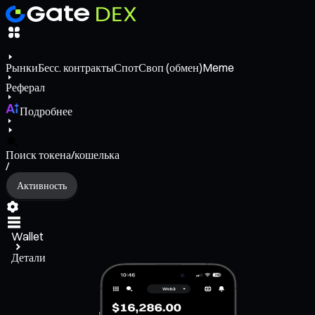
Рынки
Бесс. контракты
Спот
Своп (обмен)
Meme
Реферал
Подробнее
Поиск токена/кошелька
/
Активность
Wallet
Детали