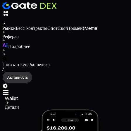
Рынки
Бесс. контракты
Спот
Своп (обмен)
Meme
Реферал
Подробнее
Поиск токена/кошелька
/
Активность
Wallet
Детали