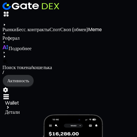
Рынки
Бесс. контракты
Спот
Своп (обмен)
Meme
Реферал
Подробнее
Поиск токена/кошелька
/
Активность
Wallet
Детали