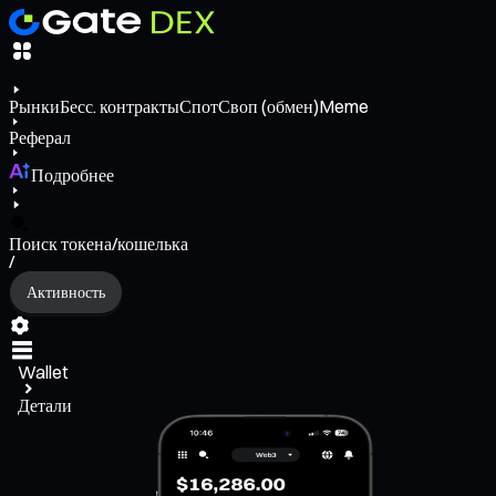
Рынки
Бесс. контракты
Спот
Своп (обмен)
Meme
Реферал
Подробнее
Поиск токена/кошелька
/
Активность
Wallet
Детали