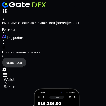
Рынки
Бесс. контракты
Спот
Своп (обмен)
Meme
Реферал
Подробнее
Поиск токена/кошелька
/
Активность
Wallet
Детали