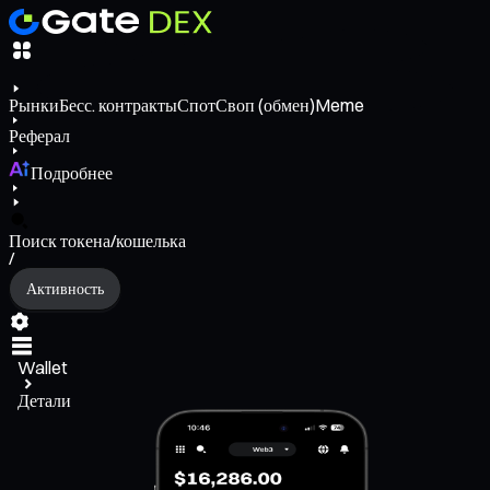
Рынки
Бесс. контракты
Спот
Своп (обмен)
Meme
Реферал
Подробнее
Поиск токена/кошелька
/
Активность
Wallet
Детали