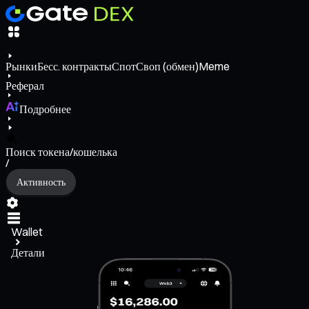
Рынки
Бесс. контракты
Спот
Своп (обмен)
Meme
Реферал
Подробнее
Поиск токена/кошелька
/
Активность
Wallet
Детали